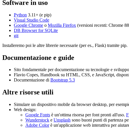
Software in uso
Python
3.11+ (e pip)
Visual Studio Code
Google Chrome
o
Mozilla Firefox
(versioni recenti: Chrome 88
DB Browser for SQLite
git
Installeremo poi le altre librerie necessarie (per es., Flask) tramite pip.
Documentazione e guide
Sito fondamentale per documentazione su tecnologie e svilup
Flavio Copes, Handbook su HTML, CSS, e JavaScript, disponib
Documentazione di
Bootstrap 5.3
Altre risorse utili
Simulare un dispositivo mobile da browser desktop, per esemp
Web design:
Google Fonts
è un'ottima risorsa per font pronti all'uso.
F
Wunderstock
e
Unsplash
sono buoni punti di partenza p
Adobe Color
è un'applicazione web interattiva per aiutar