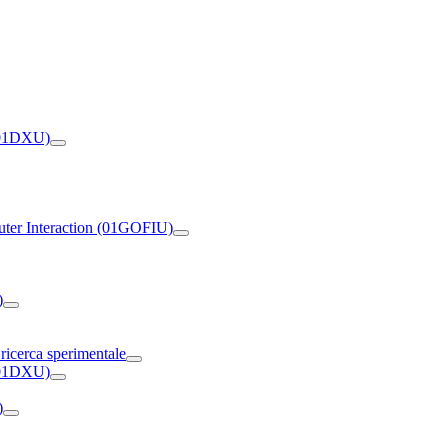
 (01DXU)
ter Interaction (01GOFIU)
)
 ricerca sperimentale
 (01DXU)
)