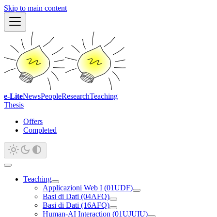
Skip to main content
e-Lite
News
People
Research
Teaching
Thesis
Offers
Completed
Teaching
Applicazioni Web I (01UDF)
Basi di Dati (04AFQ)
Basi di Dati (16AFQ)
Human-AI Interaction (01UJUIU)