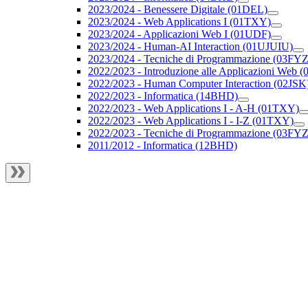
2023/2024 - Benessere Digitale (01DEL)
2023/2024 - Web Applications I (01TXY)
2023/2024 - Applicazioni Web I (01UDF)
2023/2024 - Human-AI Interaction (01UJUIU)
2023/2024 - Tecniche di Programmazione (03FYZ
2022/2023 - Introduzione alle Applicazioni Web
2022/2023 - Human Computer Interaction (02JSK
2022/2023 - Informatica (14BHD)
2022/2023 - Web Applications I - A-H (01TXY)
2022/2023 - Web Applications I - I-Z (01TXY)
2022/2023 - Tecniche di Programmazione (03FYZ
2011/2012 - Informatica (12BHD)