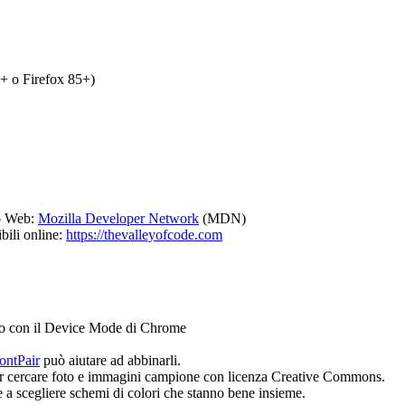
+ o Firefox 85+)
po Web:
Mozilla Developer Network
(MDN)
ili online:
https://thevalleyofcode.com
io con il Device Mode di Chrome
ontPair
può aiutare ad abbinarli.
er cercare foto e immagini campione con licenza Creative Commons.
e a scegliere schemi di colori che stanno bene insieme.