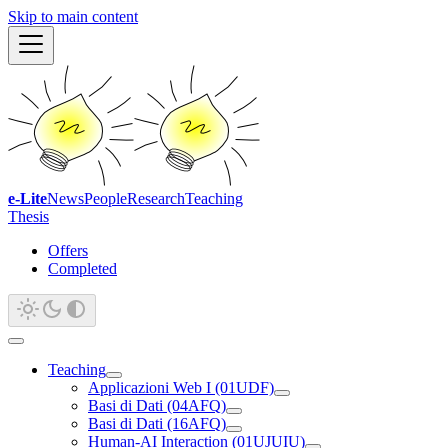
Skip to main content
e-Lite
News
People
Research
Teaching
Thesis
Offers
Completed
Teaching
Applicazioni Web I (01UDF)
Basi di Dati (04AFQ)
Basi di Dati (16AFQ)
Human-AI Interaction (01UJUIU)