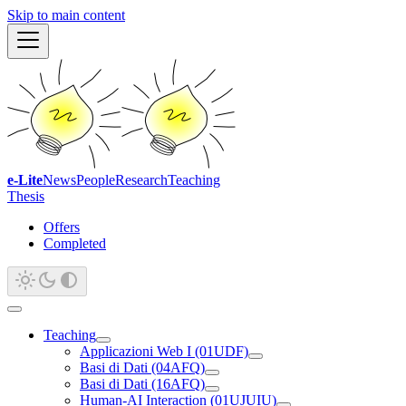
Skip to main content
e-Lite
News
People
Research
Teaching
Thesis
Offers
Completed
Teaching
Applicazioni Web I (01UDF)
Basi di Dati (04AFQ)
Basi di Dati (16AFQ)
Human-AI Interaction (01UJUIU)