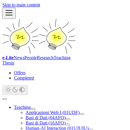
Skip to main content
e-Lite
News
People
Research
Teaching
Thesis
Offers
Completed
Teaching
Applicazioni Web I (01UDF)
Basi di Dati (04AFQ)
Basi di Dati (16AFQ)
Human-AI Interaction (01UJUIU)