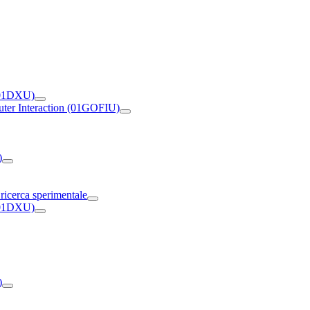
 (01DXU)
ter Interaction (01GOFIU)
)
 ricerca sperimentale
 (01DXU)
)