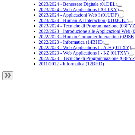
2023/2024 - Benessere Digitale (01DEL)
2023/2024 - Web Applications I (01TXY)
2023/2024 - Applicazioni Web I (01UDF)
2023/2024 - Human-AI Interaction (01UJUIU)
2023/2024 - Tecniche di Programmazione (03FYZ
2022/2023 - Introduzione alle Applicazioni Web
2022/2023 - Human Computer Interaction (02JSK
2022/2023 - Informatica (14BHD)
2022/2023 - Web Applications I - A-H (01TXY)
2022/2023 - Web Applications I - I-Z (01TXY)
2022/2023 - Tecniche di Programmazione (03FYZ
2011/2012 - Informatica (12BHD)