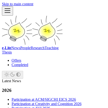
Skip to main content
e-Lite
News
People
Research
Teaching
Thesis
Offers
Completed
Latest News
2026
Participation at ACM/SIGCHI EICS 2026
Participation at Creativity and Cognition 2026