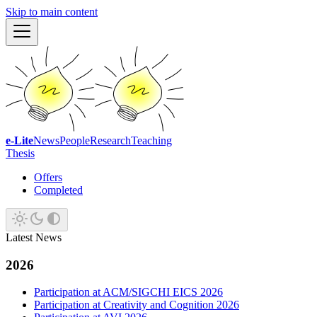
Skip to main content
e-Lite
News
People
Research
Teaching
Thesis
Offers
Completed
Latest News
2026
Participation at ACM/SIGCHI EICS 2026
Participation at Creativity and Cognition 2026